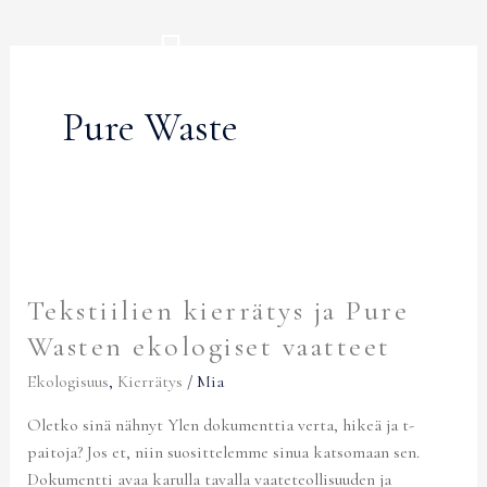
Siirry
sisältöön
Pure Waste
Tekstiilien
kierrätys
Tekstiilien kierrätys ja Pure
ja
Pure
Wasten ekologiset vaatteet
Wasten
Ekologisuus
,
Kierrätys
/
Mia
ekologiset
vaatteet
Oletko sinä nähnyt Ylen dokumenttia verta, hikeä ja t-
paitoja? Jos et, niin suosittelemme sinua katsomaan sen.
Dokumentti avaa karulla tavalla vaateteollisuuden ja