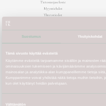
Tietosuojaseloste
Myyntiehdot
Yhteystiedot
Rovaniemi
Suostumus
Yksityiskohdat
Kauppakeskus Revontuli
Koskikatu 27 B,
96100 Rovaniemi
Tämä sivusto käyttää evästeitä
MA-PE 10-19
Käytämme evästeitä tarjoamamme sisällön ja mainosten räät
LA 10-17
ominaisuuksien tukemiseen ja kävijämäärämme analysoimise
SU 12-16
mainosalan ja analytiikka-alan kumppaneillemme tietoja siit
Kumppanimme voivat yhdistää näitä tietoja muihin tietoihin, joit
I
F
kun olet käyttänyt heidän palvelujaan.
n
a
s
c
t
e
a
b
Suostumuksen
Oulu
g
o
Välttämätön
r
o
valinta