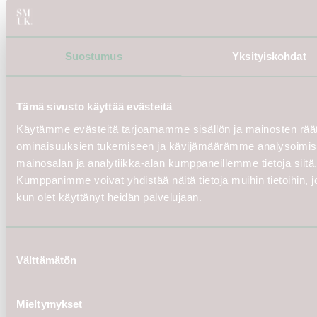
Suostumus
Yksityiskohdat
Tämä sivusto käyttää evästeitä
Käytämme evästeitä tarjoamamme sisällön ja mainosten räät
ominaisuuksien tukemiseen ja kävijämäärämme analysoimise
mainosalan ja analytiikka-alan kumppaneillemme tietoja siit
Kumppanimme voivat yhdistää näitä tietoja muihin tietoihin, joit
kun olet käyttänyt heidän palvelujaan.
Suostumuksen
Välttämätön
valinta
Mieltymykset