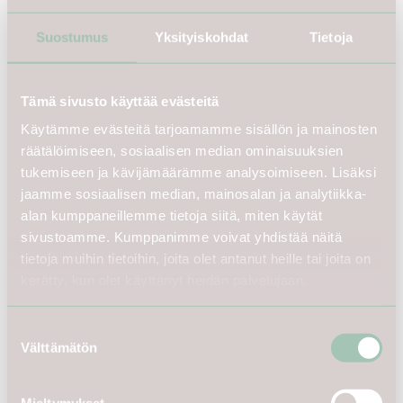
Suostumus
Yksityiskohdat
Tietoja
Tämä sivusto käyttää evästeitä
Käytämme evästeitä tarjoamamme sisällön ja mainosten
räätälöimiseen, sosiaalisen median ominaisuuksien
tukemiseen ja kävijämäärämme analysoimiseen. Lisäksi
jaamme sosiaalisen median, mainosalan ja analytiikka-
alan kumppaneillemme tietoja siitä, miten käytät
sivustoamme. Kumppanimme voivat yhdistää näitä
tietoja muihin tietoihin, joita olet antanut heille tai joita on
kerätty, kun olet käyttänyt heidän palvelujaan.
Smuk-package
11 € + 50%
Suostumuksen
sales commission on total sales. The length of the
Välttämätön
valinta
sales period is 6 days. Bring us max 15 pieces of
clothing and we'll take care of everything else.
Mieltymykset